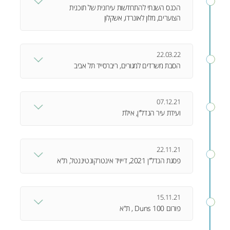
עירונית בה השתתפו 14 ראשי ערים ורשויות ממרכז
הכנס השנתי להתחדשות עירונית של תוכנית
הצוערים, מלון לאונרדו, אשקלון
הארץ.
דניאלה פז ארז, מנכ"לית ובעלים של חברת פז כלכלה
והנדסה השתתפה בפאנל שעסק בסוגיית המטרופולין
כמקדם התחדשות עירונית בפריפריה.
22.03.22
הסבת משרדים למגורים, ריברסייד תל אביב
בכנס מרתק שערכה פז כלכלה והנדסה בשיתוף
משרד עו"ד דורון אריאל ובחסות בנק מזרחי טפחות,
הוצג התיקון לחוק התכנון והבניה אשר אושר בחוק
07.12.21
ההסדרים האחרון, ונערכו דיונים סוערים על אתגרי
ועידת עיר הנדל"ן, אילת
יישום שינוי החוק המאפשר הסבת לפחות 30%
משטחי התעסוקה למגורים.
22.11.21
הקליקו לצפייה
פסגת הנדל"ן 2021, דייויד אינטרקונטיננטל, ת"א
פסגת הנדל"ן נובמבר 2021 הינו סמינר אקדמי מעשי
שיתקיים במספר מסלולים מקבילים, בהם יתקיימו
העדכונים המקצועיים שבליבת הנושאים המעסיקים
15.11.21
את אנשי הנדל"ן
פורום Duns 100 , ת"א
פורום בכירי ענף הבנייה והנדל"ן בישראל, מתקיים
הקליקו לפרטים והרשמה