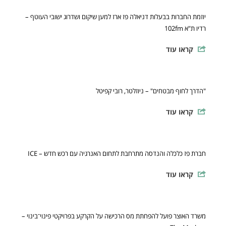
יוזמת החברות בבעלות דניאלה פז ארז למען שיקום ושדרוג ישובי העוטף –
רדיו ת"א 102fm
קראו עוד
"הדרך לחוף מבטחים" – ניוזלטר, רובי קפיטל
קראו עוד
חברת פז כלכלה והנדסה מתרחבת לתחום האנרגיה עם רכש חדש – ICE
קראו עוד
משרד האוצר פועל להפחתת מס הרכישה על הקרקע בפרויקטי פינוי־בינוי –