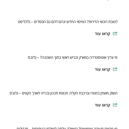
לטובת רוכשי הדירות? המיסוי החדש יגרום להם גם הפסדים – כלכליסט
קראו עוד
מי צריך אוטוסטרדה בפארק וכביש ראשי בתוך השכונה? – גלובס
קראו עוד
השוק מאמין במטרו וברכבת הקלה: תנופת תכנון ובנייה לאורך הקווים – גלובס
קראו עוד
מי מרוויח מעירוב שימושים? השאלה עלתה לשולחן הניתוחים – מגדילים