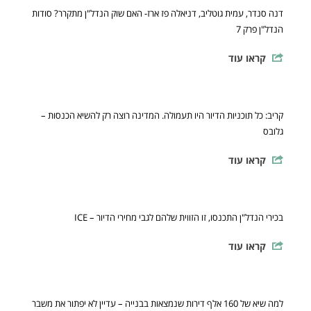
דנה סנדר, עמית גוטליב, דניאלה פז ארז- האם שוק הנדל"ן מתקרר? סודות
הנדל"ן פרק 7
קראו עוד
קריב: כל תוכניות הדיור היו תעמולה. המדינה רוצה רק להשיא הכנסות –
גלובס
קראו עוד
בכירי הנדל"ן התכנסו, זו הזווית שלהם לגבי מחירי הדיור – ICE
קראו עוד
למה שיא של 160 אלף דירות שנמצאות בבנייה – עדיין לא יפתור את משבר