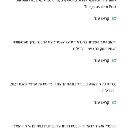
Daniela Paz Erez – Guiding the world of real estate in Israel –
The Jerusalem Post
קראו עוד
חישוב היטל השבחה במכרזי "דירה להשכיר": שווי המבנה נמוך משמעותית
משוויו בשוק החופשי – מגדילים
קראו עוד
נבחרת 70 המשפיעים בנדל"ן ובהתחדשות העירונית של ישראל לשנת 2021
– מגדילים
קראו עוד
הוותמ”ל אישרה להפקדה תוכנית התחדשות עירונית במתחם שלמה המלך