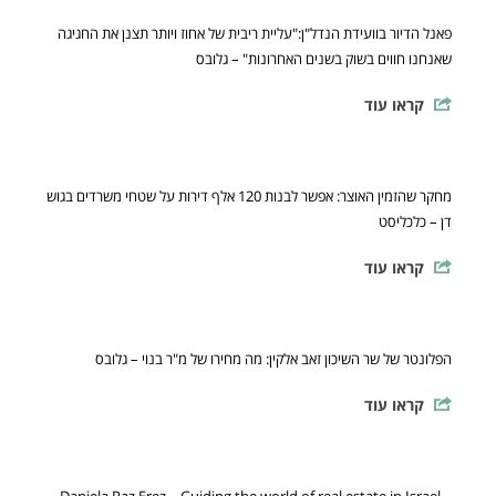
פאנל הדיור בוועידת הנדל"ן:"עליית ריבית של אחוז ויותר תצנן את החגיגה
שאנחנו חווים בשוק בשנים האחרונות" – גלובס
קראו עוד
מחקר שהזמין האוצר: אפשר לבנות 120 אלף דירות על שטחי משרדים בגוש
דן – כלכליסט
קראו עוד
הפלונטר של שר השיכון זאב אלקין: מה מחירו של מ"ר בנוי – גלובס
קראו עוד