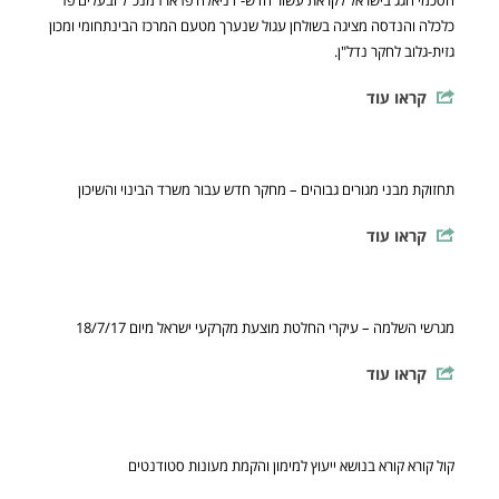
הסכמי הגג בישראל לקראת עשור חדש- דניאלה פז ארז מנכ"ל ובעלים פז
כלכלה והנדסה מציגה בשולחן עגול שנערך מטעם המרכז הבינתחומי ומכון
גזית-גלוב לחקר נדל"ן.
קראו עוד
תחזוקת מבני מגורים גבוהים – מחקר חדש עבור משרד הבינוי והשיכון
קראו עוד
מגרשי השלמה – עיקרי החלטת מוצעת מקרקעי ישראל מיום 18/7/17
קראו עוד
קול קורא קורא בנושא ייעוץ למימון והקמת מעונות סטודנטים