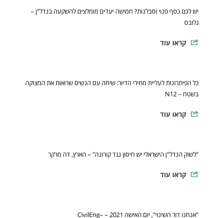
יש לכם כסף פנוי וסבלנות? חמישה יעדים מומלצים להשקעה בנדל"ן –
גלובס
קראו עוד
כל הפיתרונות לעליית מחירי הדיור: שיחה עם הנשים שרואות את המצוקה
בשטח – N12
קראו עוד
"לשוק הנדל"ן הישראלי יש חיסון נגד קורונה" – הארץ, דה מרקר
קראו עוד
"אנחנו דור השינוי", יום האישה 2021 – –CivilEng