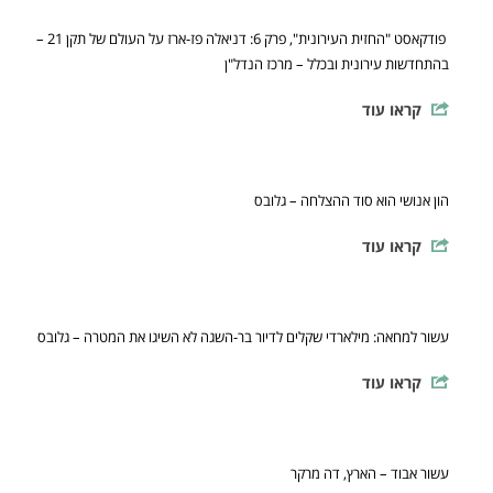
פודקאסט "החזית העירונית", פרק 6: דניאלה פז-ארז על העולם של תקן 21 –
בהתחדשות עירונית ובכלל – מרכז הנדל"ן
קראו עוד
הון אנושי הוא סוד ההצלחה – גלובס
קראו עוד
עשור למחאה: מילארדי שקלים לדיור בר-השגה לא השיגו את המטרה – גלובס
קראו עוד
עשור אבוד – הארץ, דה מרקר