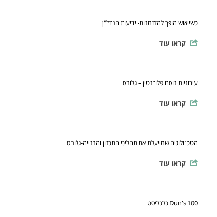
כשייאוש הופך להזדמנות- ידיעות הנדל"ן
קראו עוד
עירוניות נוסח פלורנטין – גלובס
קראו עוד
הטכנולוגיה שמייעלת את תהליכי התכנון והבנייה-גלובס
קראו עוד
Dun's 100 כלכליסט